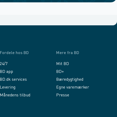
Fordele hos BD
Mere fra BD
24/7
Mit BD
BD app
BD+
BD.dk services
Bæredygtighed
Levering
Egne varemærker
Månedens tilbud
Presse