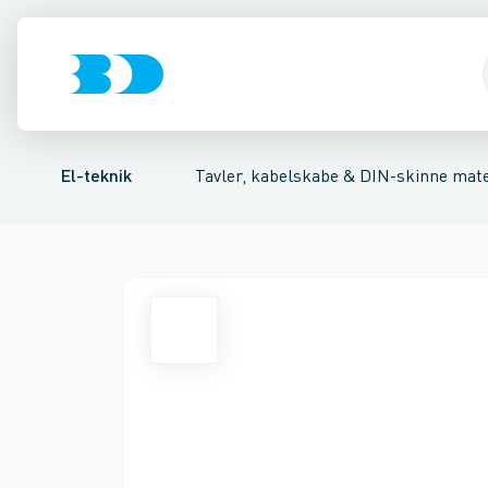
Afbrydere, stikkontakter & lampeudtag
Tavler, kapsling og rackskabe
Ventilationsplade (indkapsling/skab)
Fordelings-/byggepladstav
Dækplade / mærkepl
Forgreningsmate
El-teknik
Tavler, kabelskabe & DIN-skinne mate