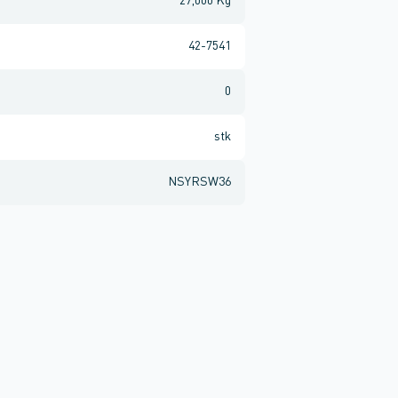
27,000 Kg
42-7541
0
stk
NSYRSW36