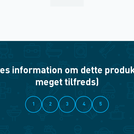
es information om dette produkt? 
meget tilfreds)
1
2
3
4
5