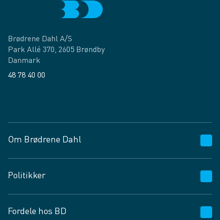
Brødrene Dahl A/S
Park Allé 370, 2605 Brøndby
Danmark
48 78 40 00
Facebook
LinkedIn
Om Brødrene Dahl
Kundeservice
Politikker
Vagttelefon 30 10 89 89
Spørgsmål og svar
Salgs- og leveringsbetingelser
Fordele hos BD
Job og karriere
Privatlivspolitik