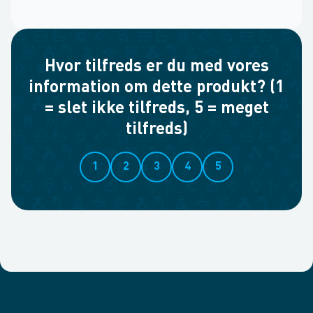
Hvor tilfreds er du med vores
information om dette produkt? (1
= slet ikke tilfreds, 5 = meget
tilfreds)
1
2
3
4
5