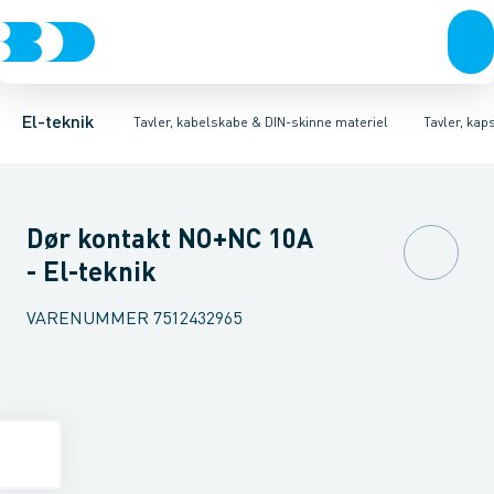
Afbrydere, stikkontakter & lampeudtag
Tavler, kapsling og rackskabe
Ventilationsplade (indkapsling/skab)
Fordelings-/byggepladstavler
Dækplade / mærkeplade 
Forgreningsmateriel
Ek
K
El-teknik
Tavler, kabelskabe & DIN-skinne materiel
Tavler, kap
Dør kontakt NO+NC 10A
- El-teknik
VARENUMMER
7512432965