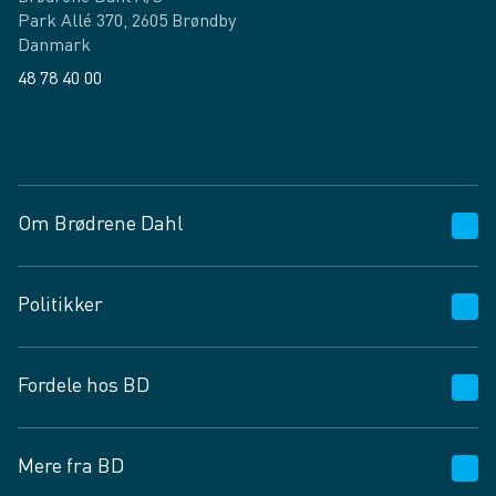
Park Allé 370, 2605 Brøndby
Danmark
48 78 40 00
Facebook
LinkedIn
Om Brødrene Dahl
Kundeservice
Politikker
Vagttelefon 30 10 89 89
Spørgsmål og svar
Salgs- og leveringsbetingelser
Fordele hos BD
Job og karriere
Privatlivspolitik
Fødevarekontrolrapport
Cookies
24/7
Mere fra BD
Vilkår og betingelser
BD app