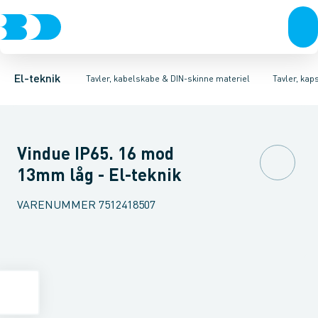
Afbrydere, stikkontakter & lampeudtag
Tavler, kapsling og rackskabe
Ventilationsplade (indkapsling/skab)
Fordelings-/byggepladstavler
Dækplade / mærkeplade 
Forgreningsmateriel
Ek
K
El-teknik
Tavler, kabelskabe & DIN-skinne materiel
Tavler, kap
Vindue IP65. 16 mod
13mm låg - El-teknik
VARENUMMER
7512418507