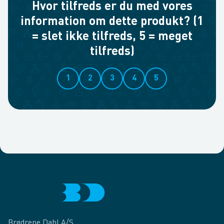
Hvor tilfreds er du med vores
information om dette produkt? (1
= slet ikke tilfreds, 5 = meget
tilfreds)
1
2
3
4
5
Brødrene Dahl A/S