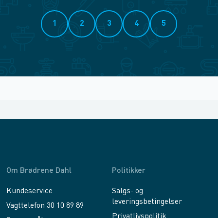
1
2
3
4
5
Om Brødrene Dahl
Politikker
Kundeservice
Salgs- og
leveringsbetingelser
Vagttelefon 30 10 89 89
Privatlivspolitik