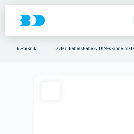
Afbrydere, stikkontakter & lampeudtag
Tavler, kapsling og rackskabe
Ventilationsplade (indkapsling/skab)
Fordelings-/byggepladstav
Dækplade / mærkepl
Forgreningsmate
El-teknik
Tavler, kabelskabe & DIN-skinne mate