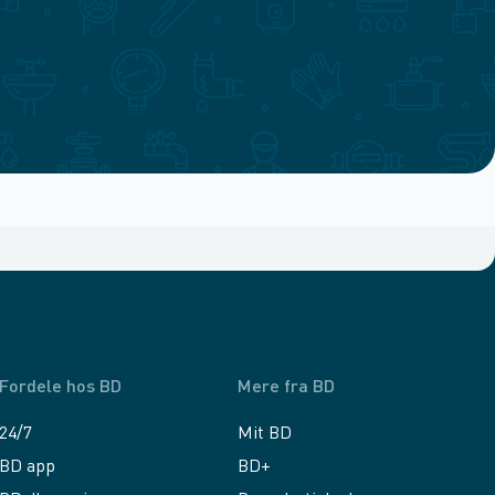
Fordele hos BD
Mere fra BD
24/7
Mit BD
BD app
BD+