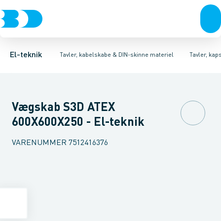
Afbrydere, stikkontakter & lampeudtag
Tavler, kapsling og rackskabe
Ventilationsplade (indkapsling/skab)
Fordelings-/byggepladstavler
Dækplade / mærkeplade 
Forgreningsmateriel
Ek
K
El-teknik
Tavler, kabelskabe & DIN-skinne materiel
Tavler, kap
Vægskab S3D ATEX
600X600X250 - El-teknik
VARENUMMER
7512416376