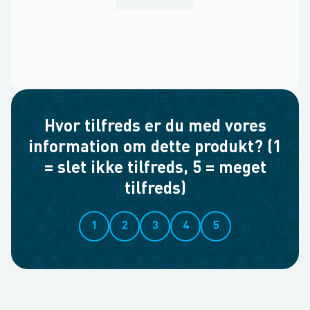
Hvor tilfreds er du med vores
information om dette produkt? (1
= slet ikke tilfreds, 5 = meget
tilfreds)
1
2
3
4
5