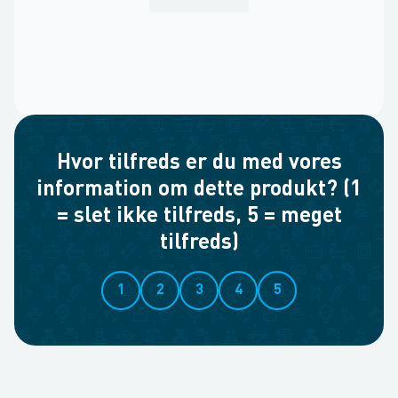
Hvor tilfreds er du med vores
information om dette produkt? (1
= slet ikke tilfreds, 5 = meget
tilfreds)
1
2
3
4
5