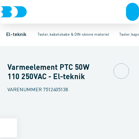
Afbrydere, stikkontakter & lampeudtag
Tavler, kapsling og rackskabe
Ventilationsplade (indkapsling/skab)
Fordelings-/byggepladstavler
Dækplade / mærkeplade 
Forgreningsmateriel
Ek
K
El-teknik
Tavler, kabelskabe & DIN-skinne materiel
Tavler, kap
Varmeelement PTC 50W
110 250VAC - El-teknik
VARENUMMER
7512405138