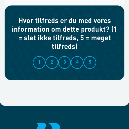
Hvor tilfreds er du med vores
information om dette produkt? (1
= slet ikke tilfreds, 5 = meget
tilfreds)
1
2
3
4
5