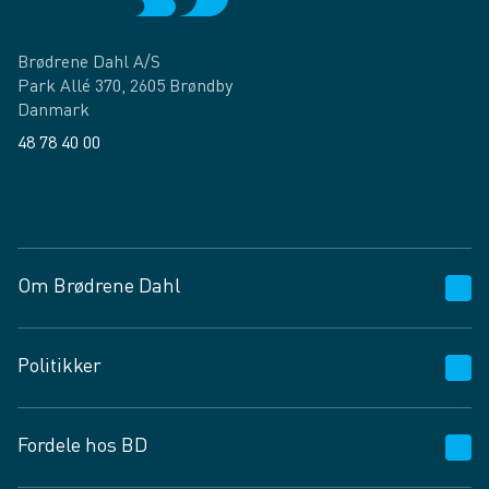
Brødrene Dahl A/S
Park Allé 370, 2605 Brøndby
Danmark
48 78 40 00
Facebook
LinkedIn
Om Brødrene Dahl
Kundeservice
Politikker
Vagttelefon 30 10 89 89
Spørgsmål og svar
Salgs- og leveringsbetingelser
Fordele hos BD
Job og karriere
Privatlivspolitik
Fødevarekontrolrapport