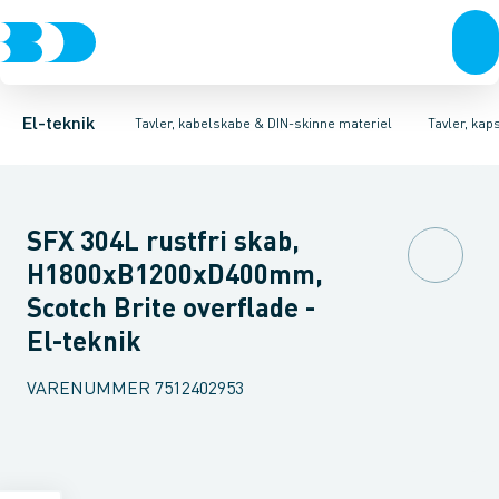
Afbrydere, stikkontakter & lampeudtag
Tavler, kapsling og rackskabe
Ventilationsplade (indkapsling/skab)
Fordelings-/byggepladstavler
Dækplade / mærkeplade 
Forgreningsmateriel
Ek
K
El-teknik
Tavler, kabelskabe & DIN-skinne materiel
Tavler, kap
SFX 304L rustfri skab,
H1800xB1200xD400mm,
Scotch Brite overflade -
El-teknik
VARENUMMER
7512402953