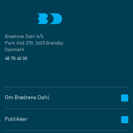
Brødrene Dahl A/S
Park Allé 370, 2605 Brøndby
Danmark
48 78 40 00
Facebook
LinkedIn
Om Brødrene Dahl
Kundeservice
Politikker
Vagttelefon 30 10 89 89
Spørgsmål og svar