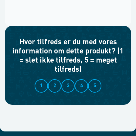
Hvor tilfreds er du med vores
information om dette produkt? (1
= slet ikke tilfreds, 5 = meget
tilfreds)
1
2
3
4
5