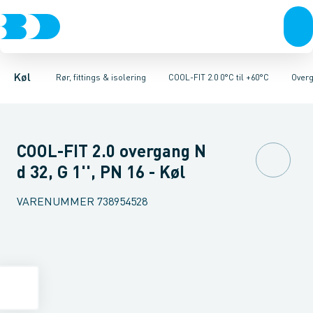
Kompressorer
Kølekobberrør, fittings & tilbehør
Rør 2.0
Vinkler 90gr. 2.0
Kondenseringsaggregater
Vinkler 45gr. 2.0
COOL-FIT 2.0 0°C til +60°C
T-stykker 2.0
Fordampere
Unioner 
Varmep
Køl
Rør, fittings & isolering
COOL-FIT 2.0 0°C til +60°C
Overg
COOL-FIT 2.0 overgang N
d 32, G 1'', PN 16 - Køl
VARENUMMER
738954528