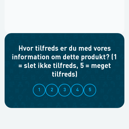
Hvor tilfreds er du med vores
information om dette produkt? (1
= slet ikke tilfreds, 5 = meget
tilfreds)
1
2
3
4
5