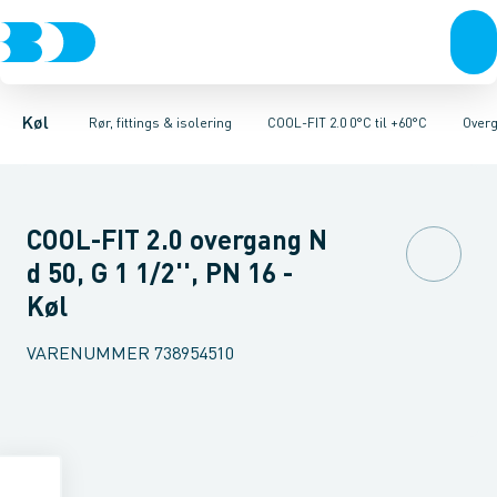
Kompressorer
Kølekobberrør, fittings & tilbehør
Rør 2.0
Vinkler 90gr. 2.0
Kondenseringsaggregater
Vinkler 45gr. 2.0
COOL-FIT 2.0 0°C til +60°C
T-stykker 2.0
Fordampere
Unioner 
Varmep
Køl
Rør, fittings & isolering
COOL-FIT 2.0 0°C til +60°C
Overg
COOL-FIT 2.0 overgang N
d 50, G 1 1/2'', PN 16 -
Køl
VARENUMMER
738954510