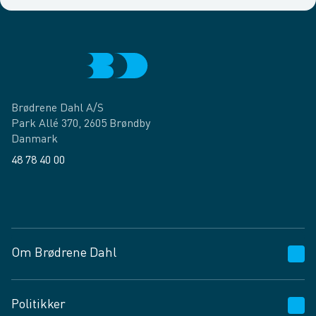
Brødrene Dahl A/S
Park Allé 370, 2605 Brøndby
Danmark
48 78 40 00
Facebook
LinkedIn
Om Brødrene Dahl
Kundeservice
Politikker
Vagttelefon 30 10 89 89