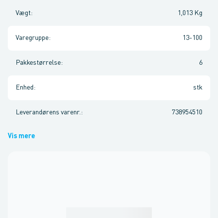
Vægt
:
1,013 Kg
Varegruppe
:
13-100
Pakkestørrelse
:
6
Enhed
:
stk
Leverandørens varenr.
:
738954510
Vis mere