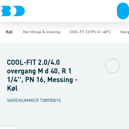
Kompressorer
Kølekobberrør, fittings & tilbehør
Rør 2.0
Vinkler 90gr. 2.0
Kondenseringsaggregater
Vinkler 45gr. 2.0
COOL-FIT 2.0 0°C til +60°C
T-stykker 2.0
Fordampere
Unioner 
Varmep
Køl
Rør, fittings & isolering
COOL-FIT 2.0 0°C til +60°C
Overg
COOL-FIT 2.0/4.0
overgang M d 40, R 1
1/4'', PN 16, Messing -
Køl
VARENUMMER
738950010