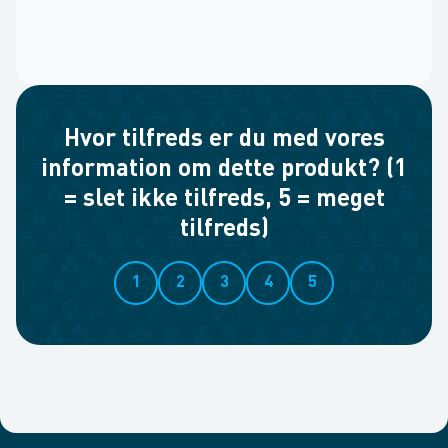
Hvor tilfreds er du med vores
information om dette produkt? (1
= slet ikke tilfreds, 5 = meget
tilfreds)
1
2
3
4
5