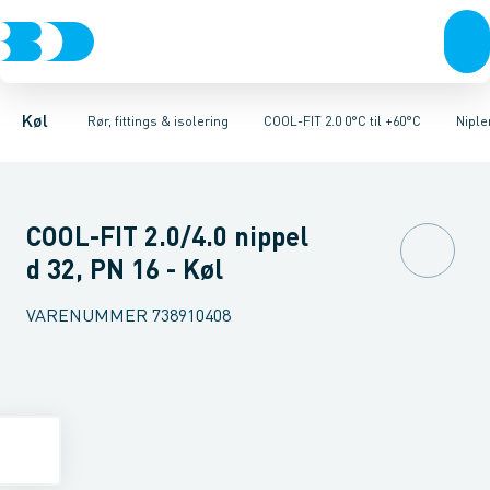
Kompressorer
Kølekobberrør, fittings & tilbehør
Rør 2.0
Vinkler 90gr. 2.0
Kondenseringsaggregater
Vinkler 45gr. 2.0
COOL-FIT 2.0 0°C til +60°C
T-stykker 2.0
Fordampere
Unioner 
Varmep
Køl
Rør, fittings & isolering
COOL-FIT 2.0 0°C til +60°C
Nipler
COOL-FIT 2.0/4.0 nippel
d 32, PN 16 - Køl
VARENUMMER
738910408