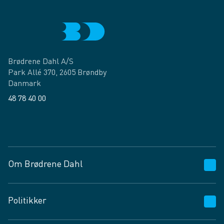
Brødrene Dahl A/S
Park Allé 370, 2605 Brøndby
Danmark
48 78 40 00
Facebook
LinkedIn
Om Brødrene Dahl
Kundeservice
Politikker
Vagttelefon 30 10 89 89
Spørgsmål og svar