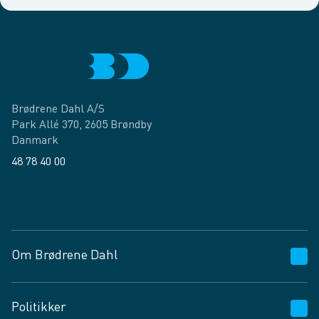
Brødrene Dahl A/S
Park Allé 370, 2605 Brøndby
Danmark
48 78 40 00
Facebook
LinkedIn
Om Brødrene Dahl
Kundeservice
Politikker
Vagttelefon 30 10 89 89