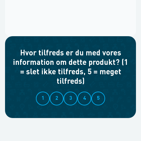
Hvor tilfreds er du med vores
information om dette produkt? (1
= slet ikke tilfreds, 5 = meget
tilfreds)
1
2
3
4
5