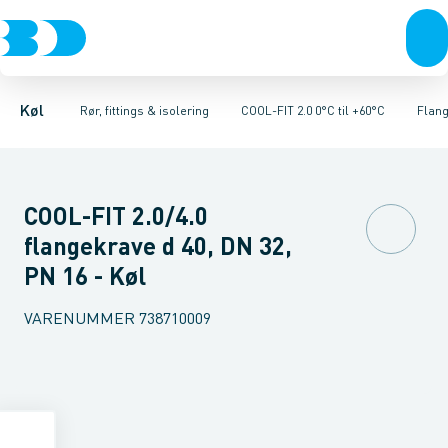
Kompressorer
Kølekobberrør, fittings & tilbehør
Rør 2.0
Vinkler 90gr. 2.0
Kondenseringsaggregater
Vinkler 45gr. 2.0
COOL-FIT 2.0 0°C til +60°C
T-stykker 2.0
Fordampere
Unioner 
Varmep
Køl
Rør, fittings & isolering
COOL-FIT 2.0 0°C til +60°C
Flang
COOL-FIT 2.0/4.0
flangekrave d 40, DN 32,
PN 16 - Køl
VARENUMMER
738710009