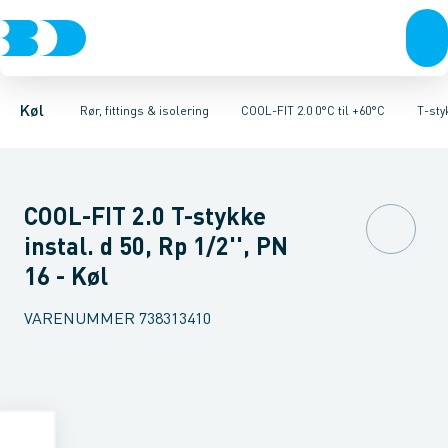
Kompressorer
Kølekobberrør, fittings & tilbehør
Rør 2.0
Vinkler 90gr. 2.0
Kondenseringsaggregater
Vinkler 45gr. 2.0
COOL-FIT 2.0 0°C til +60°C
T-stykker 2.0
Fordampere
Unioner 
Varmep
Køl
Rør, fittings & isolering
COOL-FIT 2.0 0°C til +60°C
T-sty
COOL-FIT 2.0 T-stykke
instal. d 50, Rp 1/2'', PN
16 - Køl
VARENUMMER
738313410