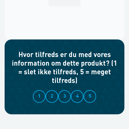
Hvor tilfreds er du med vores
information om dette produkt? (1
= slet ikke tilfreds, 5 = meget
tilfreds)
1
2
3
4
5