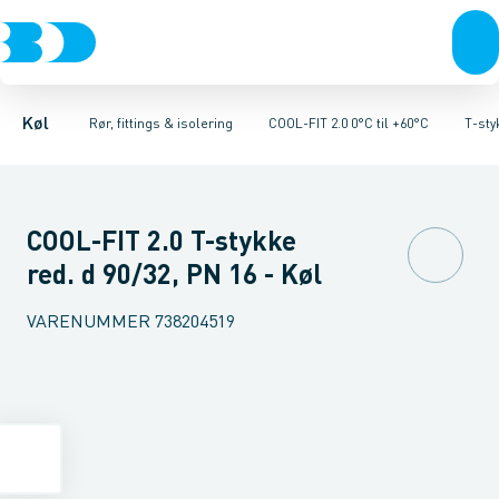
Kompressorer
Kølekobberrør, fittings & tilbehør
Rør 2.0
Vinkler 90gr. 2.0
Kondenseringsaggregater
Vinkler 45gr. 2.0
COOL-FIT 2.0 0°C til +60°C
T-stykker 2.0
Fordampere
Unioner 
Varmep
Køl
Rør, fittings & isolering
COOL-FIT 2.0 0°C til +60°C
T-sty
COOL-FIT 2.0 T-stykke
red. d 90/32, PN 16 - Køl
VARENUMMER
738204519