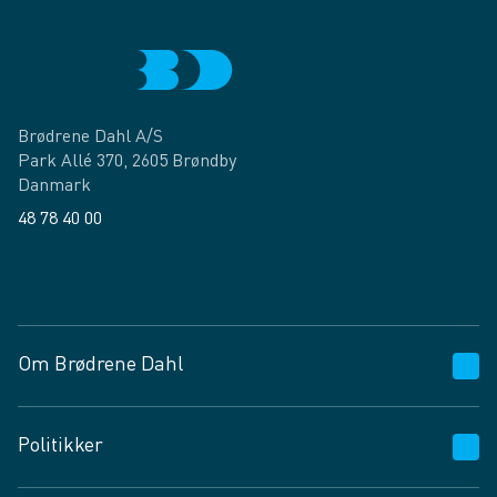
Brødrene Dahl A/S
Park Allé 370, 2605 Brøndby
Danmark
48 78 40 00
Facebook
LinkedIn
Om Brødrene Dahl
Kundeservice
Politikker
Vagttelefon 30 10 89 89
Spørgsmål og svar