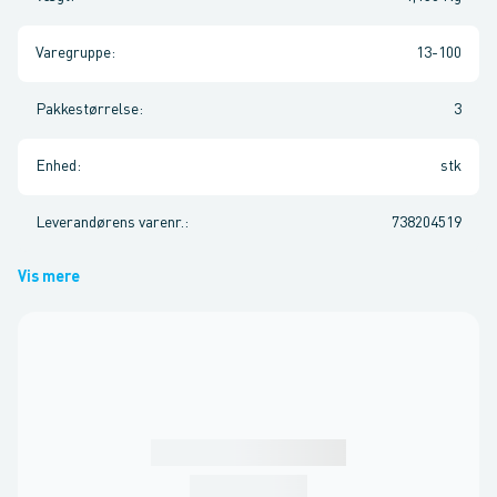
Varegruppe
:
13-100
Pakkestørrelse
:
3
Enhed
:
stk
Leverandørens varenr.
:
738204519
Vis mere