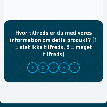
Hvor tilfreds er du med vores
information om dette produkt? (1
= slet ikke tilfreds, 5 = meget
tilfreds)
1
2
3
4
5