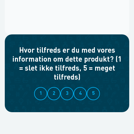
Hvor tilfreds er du med vores
information om dette produkt? (1
= slet ikke tilfreds, 5 = meget
tilfreds)
1
2
3
4
5