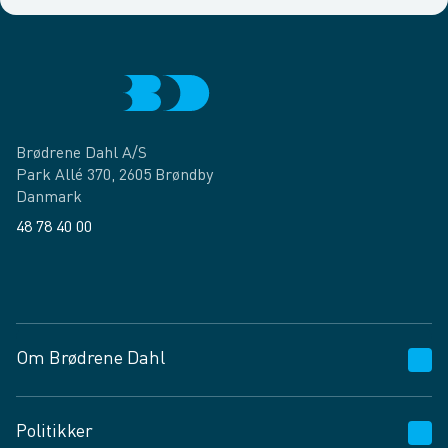
Brødrene Dahl A/S
Park Allé 370, 2605 Brøndby
Danmark
48 78 40 00
Facebook
LinkedIn
Om Brødrene Dahl
Kundeservice
Politikker
Vagttelefon 30 10 89 89