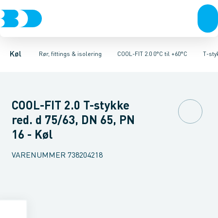
Kompressorer
Kølekobberrør, fittings & tilbehør
Rør 2.0
Vinkler 90gr. 2.0
Kondenseringsaggregater
Vinkler 45gr. 2.0
COOL-FIT 2.0 0°C til +60°C
T-stykker 2.0
Fordampere
Unioner 
Varmep
Køl
Rør, fittings & isolering
COOL-FIT 2.0 0°C til +60°C
T-sty
COOL-FIT 2.0 T-stykke
red. d 75/63, DN 65, PN
16 - Køl
VARENUMMER
738204218