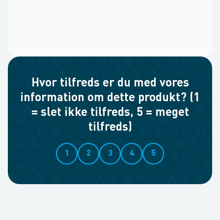
Hvor tilfreds er du med vores
information om dette produkt? (1
= slet ikke tilfreds, 5 = meget
tilfreds)
1
2
3
4
5