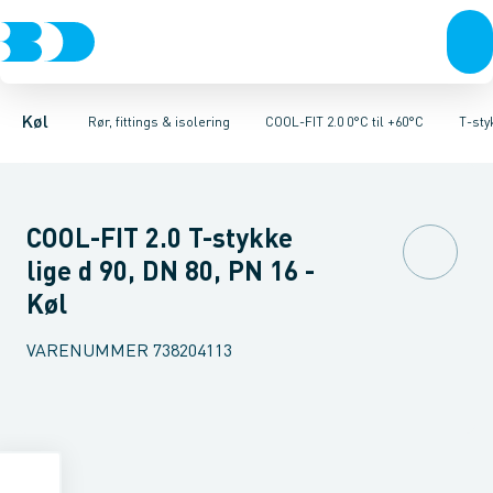
Kompressorer
Kølekobberrør, fittings & tilbehør
Rør 2.0
Vinkler 90gr. 2.0
Kondenseringsaggregater
Vinkler 45gr. 2.0
COOL-FIT 2.0 0°C til +60°C
T-stykker 2.0
Fordampere
Unioner 
Varmep
Køl
Rør, fittings & isolering
COOL-FIT 2.0 0°C til +60°C
T-sty
COOL-FIT 2.0 T-stykke
lige d 90, DN 80, PN 16 -
Køl
VARENUMMER
738204113