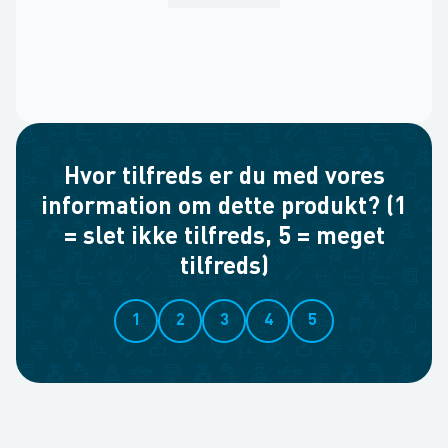
Hvor tilfreds er du med vores
information om dette produkt? (1
= slet ikke tilfreds, 5 = meget
tilfreds)
1
2
3
4
5