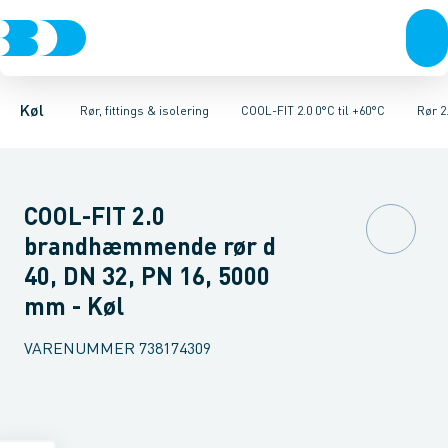
Kompressorer
Kølekobberrør, fittings & tilbehør
Rør 2.0
Vinkler 90gr. 2.0
Kondenseringsaggregater
Vinkler 45gr. 2.0
COOL-FIT 2.0 0°C til +60°C
T-stykker 2.0
Fordampere
Unioner 
Varmep
Køl
Rør, fittings & isolering
COOL-FIT 2.0 0°C til +60°C
Rør 2
COOL-FIT 2.0
brandhæmmende rør d
40, DN 32, PN 16, 5000
mm - Køl
VARENUMMER
738174309