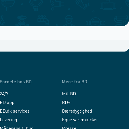
Fordele hos BD
Mere fra BD
24/7
Mit BD
BD app
BD+
BD.dk services
Bæredygtighed
Levering
Egne varemærker
Månedens tilbud
Presse