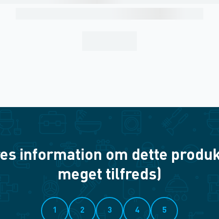
es information om dette produkt? 
meget tilfreds)
1
2
3
4
5