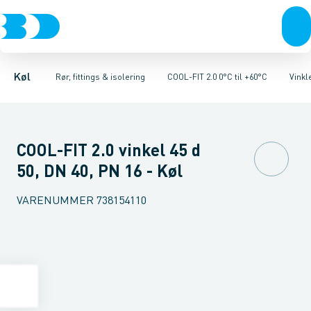
Kompressorer
Kølekobberrør, fittings & tilbehør
Rør 2.0
Vinkler 90gr. 2.0
Kondenseringsaggregater
Vinkler 45gr. 2.0
COOL-FIT 2.0 0°C til +60°C
T-stykker 2.0
Fordampere
Unioner 
Varmep
Køl
Rør, fittings & isolering
COOL-FIT 2.0 0°C til +60°C
Vinkle
COOL-FIT 2.0 vinkel 45 d
50, DN 40, PN 16 - Køl
VARENUMMER
738154110