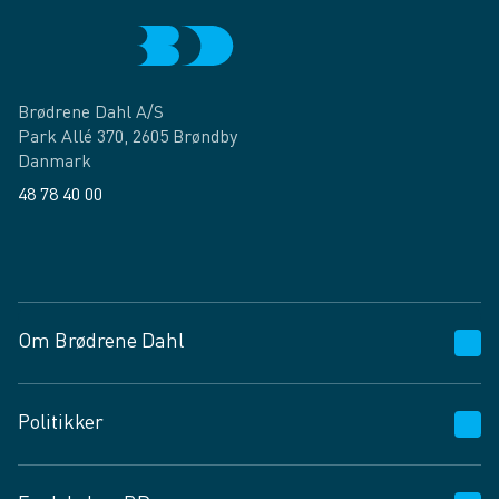
Brødrene Dahl A/S
Park Allé 370, 2605 Brøndby
Danmark
48 78 40 00
Facebook
LinkedIn
Om Brødrene Dahl
Kundeservice
Politikker
Vagttelefon 30 10 89 89
Spørgsmål og svar
Salgs- og leveringsbetingelser