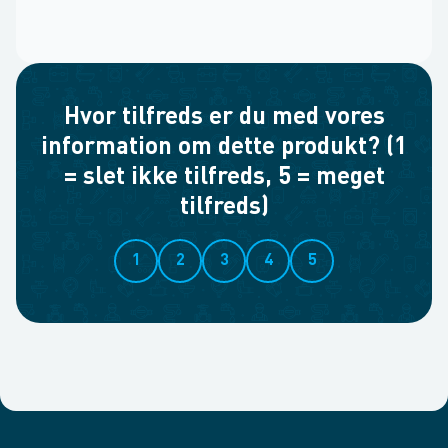
Hvor tilfreds er du med vores
information om dette produkt? (1
= slet ikke tilfreds, 5 = meget
tilfreds)
1
2
3
4
5