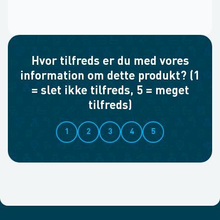
Hvor tilfreds er du med vores
information om dette produkt? (1
= slet ikke tilfreds, 5 = meget
tilfreds)
1
2
3
4
5