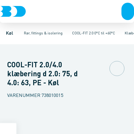
Kompressorer
Kølekobberrør, fittings & tilbehør
Rør 2.0
Vinkler 90gr. 2.0
Kondenseringsaggregater
Vinkler 45gr. 2.0
COOL-FIT 2.0 0°C til +60°C
T-stykker 2.0
Fordampere
Unioner 
Varmep
Køl
Rør, fittings & isolering
COOL-FIT 2.0 0°C til +60°C
Klæbe
COOL-FIT 2.0/4.0
klæbering d 2.0: 75, d
4.0: 63, PE - Køl
VARENUMMER
738010015