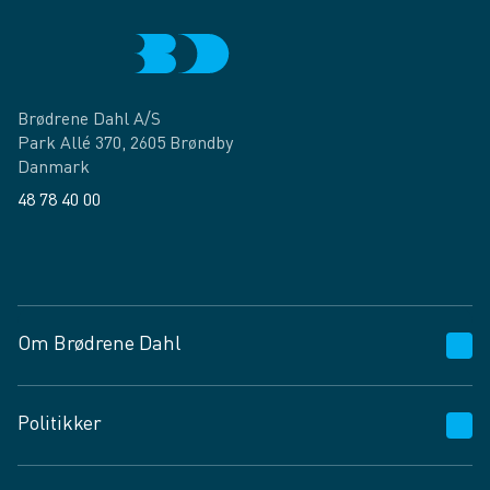
Brødrene Dahl A/S
Park Allé 370, 2605 Brøndby
Danmark
48 78 40 00
Facebook
LinkedIn
Om Brødrene Dahl
Kundeservice
Politikker
Vagttelefon 30 10 89 89
Spørgsmål og svar
Salgs- og leveringsbetingelser