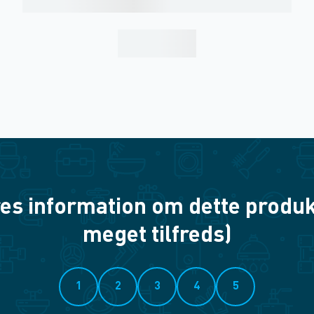
es information om dette produkt? 
meget tilfreds)
1
2
3
4
5