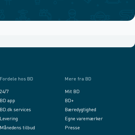
Fordele hos BD
Mere fra BD
24/7
Mit BD
BD app
BD+
BD.dk services
Bæredygtighed
Levering
Egne varemærker
Månedens tilbud
Presse