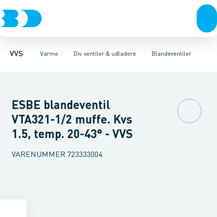
Rør & fittings
Radiatorer
Sikkerheds ventiler
Radiatorfittings & tilbehør
Pressfittings & rør
Vandfiltre & kalkspalter
Kuglehaner & ventiler
Gulvvarme & tilbehør
Udladere
Udskille
Afløb 
Re
VVS
Varme
Div. ventiler & udladere
Blandeventiler
ESBE blandeventil
VTA321-1/2 muffe. Kvs
1.5, temp. 20-43° - VVS
VARENUMMER
723333004