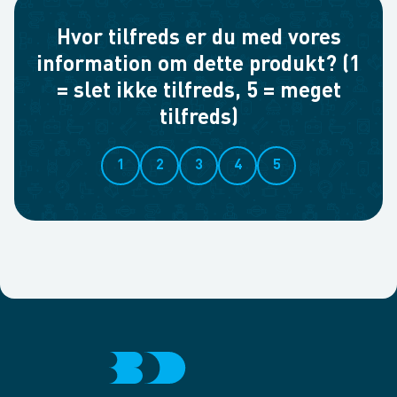
Hvor tilfreds er du med vores
information om dette produkt? (1
= slet ikke tilfreds, 5 = meget
tilfreds)
1
2
3
4
5