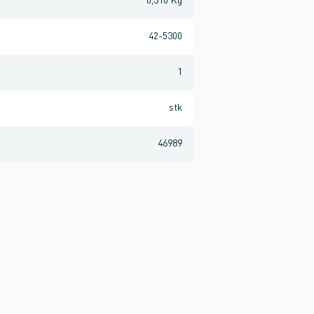
0,310 Kg
42-5300
1
stk
46989