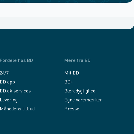
Fordele hos BD
Mere fra BD
24/7
Mit BD
BD app
BD+
BD.dk services
Bæredygtighed
Levering
Egne varemærker
Månedens tilbud
Presse