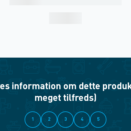
es information om dette produkt? 
meget tilfreds)
1
2
3
4
5