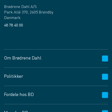
Brødrene Dahl A/S
Park Allé 370, 2605 Brøndby
Danmark
48 78 40 00
Facebook
LinkedIn
Om Brødrene Dahl
Kundeservice
Politikker
Vagttelefon 30 10 89 89
Spørgsmål og svar
Salgs- og leveringsbetingelser
Fordele hos BD
Job og karriere
Privatlivspolitik
Fødevarekontrolrapport
Cookies
24/7