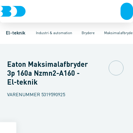
Afbrydere, stikkontakter & lampeudtag
Industristiksystemer
Motorbetjening for effektafbryder
Frekvensomformere og softstartere
Ombygningssæt til effektaf
Forgreningsmateriel
DIN
K
El-teknik
Industri & automation
Brydere
Maksimalafbryde
Eaton Maksimalafbryder
3p 160a Nzmn2-A160 -
El-teknik
VARENUMMER
5319590925