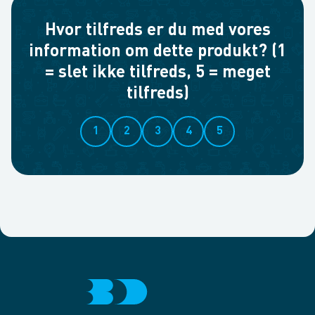
Hvor tilfreds er du med vores
information om dette produkt? (1
= slet ikke tilfreds, 5 = meget
tilfreds)
1
2
3
4
5