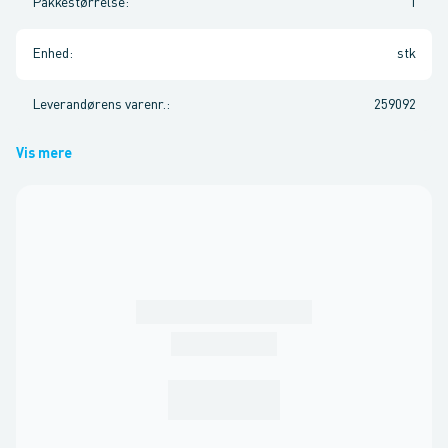
Pakkestørrelse
:
1
Enhed
:
stk
Leverandørens varenr.
:
259092
Vis mere