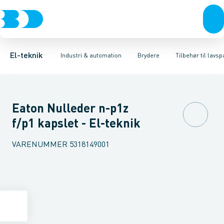
Afbrydere, stikkontakter & lampeudtag
Industristiksystemer
Motorbetjening for effektafbryder
Frekvensomformere og softstartere
Ombygningssæt til effektaf
Forgreningsmateriel
DIN
K
El-teknik
Industri & automation
Brydere
Tilbehør til lav
Eaton Nulleder n-p1z
f/p1 kapslet - El-teknik
VARENUMMER
5318149001