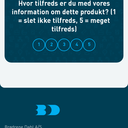
Hvor tilfreds er du med vores
information om dette produkt? (1
= slet ikke tilfreds, 5 = meget
tilfreds)
1
2
3
4
5
Brødrene Dahl A/S