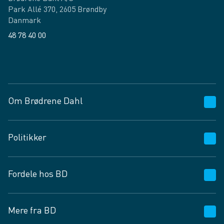
Park Allé 370, 2605 Brøndby
Danmark
48 78 40 00
Facebook
LinkedIn
Om Brødrene Dahl
Kundeservice
Politikker
Vagttelefon 30 10 89 89
Spørgsmål og svar
Salgs- og leveringsbetingelser
Fordele hos BD
Job og karriere
Privatlivspolitik
Fødevarekontrolrapport
Cookies
24/7
Mere fra BD
Vilkår og betingelser
BD app