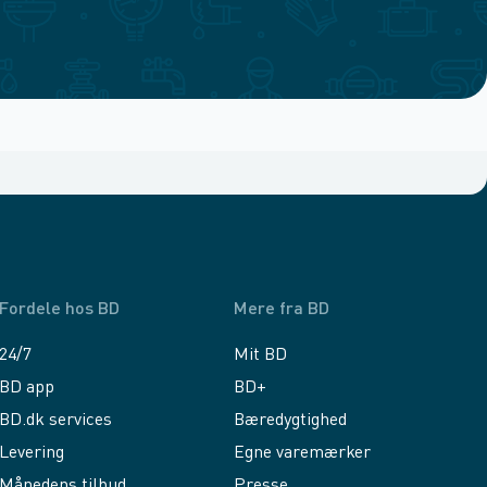
Fordele hos BD
Mere fra BD
24/7
Mit BD
BD app
BD+
BD.dk services
Bæredygtighed
Levering
Egne varemærker
Månedens tilbud
Presse