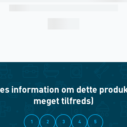
es information om dette produkt? 
meget tilfreds)
1
2
3
4
5