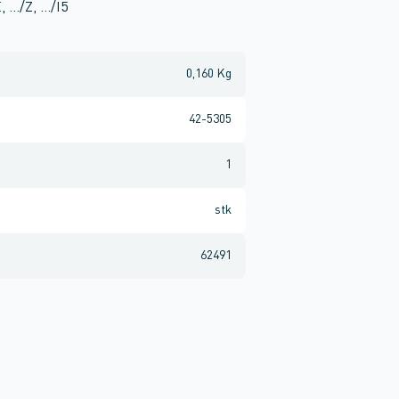
E, …/Z, …/I5
0,160 Kg
42-5305
1
stk
62491