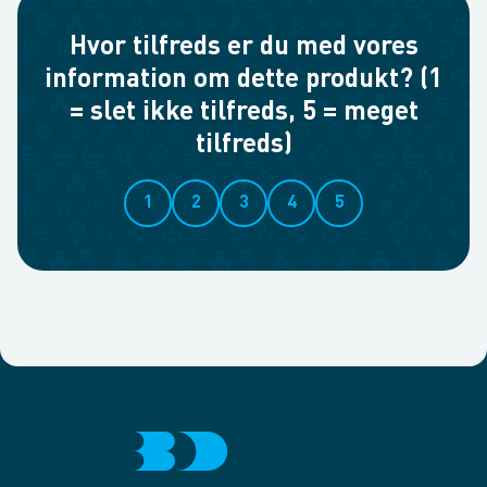
Hvor tilfreds er du med vores
information om dette produkt? (1
= slet ikke tilfreds, 5 = meget
tilfreds)
1
2
3
4
5