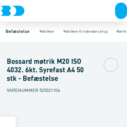
Bolte & sætskruer
Møtrikker til udendørs brug
Møtrik 6-kant Sort
Møtrikker
Møtrik 6-kant Elgalvaniseret FZB
Møtrikker til indendørs brug
Skiver
Skruer
Søm & dykkere
Møtrik 6
Låse
Gev
Befæstelse
Møtrikker
Møtrikker til indendørs brug
Møtrik
Bossard møtrik M20 ISO
4032. 6kt. Syrefast A4 50
stk - Befæstelse
VARENUMMER
525321104