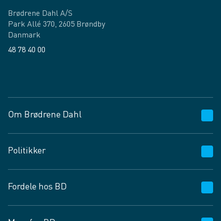
Brødrene Dahl A/S
Park Allé 370, 2605 Brøndby
Danmark
48 78 40 00
Facebook
LinkedIn
Om Brødrene Dahl
Kundeservice
Politikker
Vagttelefon 30 10 89 89
Spørgsmål og svar
Salgs- og leveringsbetingelser
Fordele hos BD
Job og karriere
Privatlivspolitik
Fødevarekontrolrapport
Cookies
24/7