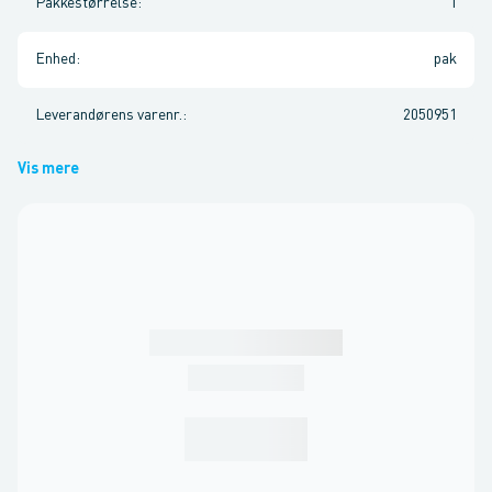
Pakkestørrelse
:
1
Enhed
:
pak
Leverandørens varenr.
:
2050951
Vis mere