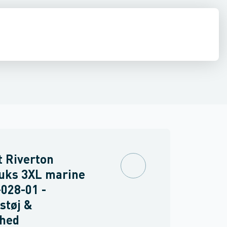
drens
Asbest
 Riverton
uks 3XL marine
028-01 -
støj &
rhed