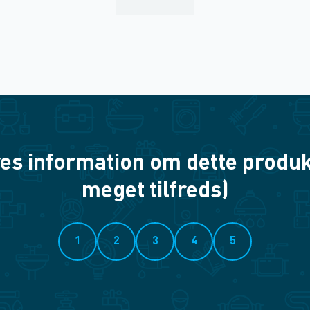
es information om dette produkt? 
meget tilfreds)
1
2
3
4
5