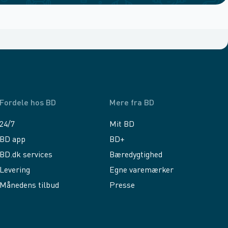
Fordele hos BD
Mere fra BD
24/7
Mit BD
BD app
BD+
BD.dk services
Bæredygtighed
Levering
Egne varemærker
Månedens tilbud
Presse