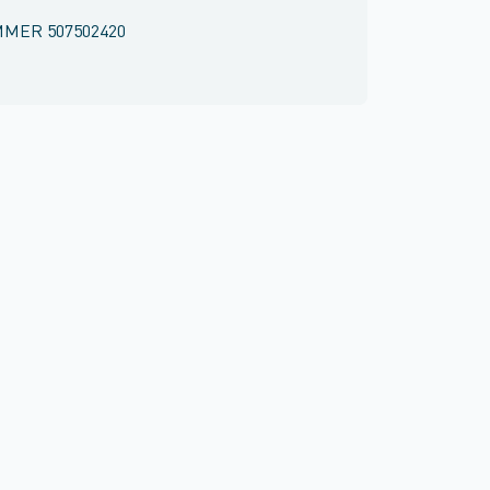
MMER
507502420