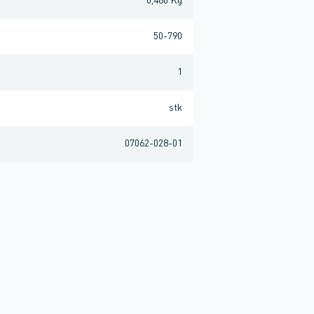
0,460 Kg
50-790
1
stk
07062-028-01