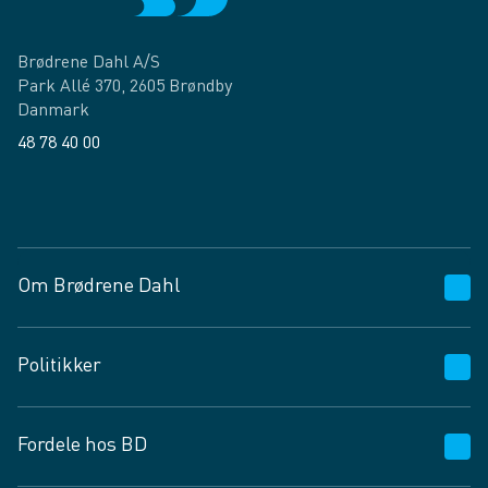
Brødrene Dahl A/S
Park Allé 370, 2605 Brøndby
Danmark
48 78 40 00
Facebook
LinkedIn
Om Brødrene Dahl
Kundeservice
Politikker
Vagttelefon 30 10 89 89
Spørgsmål og svar
Salgs- og leveringsbetingelser
Fordele hos BD
Job og karriere
Privatlivspolitik
Fødevarekontrolrapport