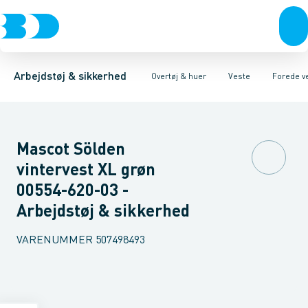
Trøjer & t-shirts
Jakker
Termoveste
Kedeldragter & Overalls
Uforede veste
Bukser
Overtøj & huer
Forede veste
Regntøj
Værktøjsveste
Undertøj & sokker
Veste
Huer & Tilbehør
Sikkerh
Sko
Arbejdstøj & sikkerhed
Overtøj & huer
Veste
Forede v
Mascot Sölden
vintervest XL grøn
00554-620-03 -
Arbejdstøj & sikkerhed
VARENUMMER
507498493