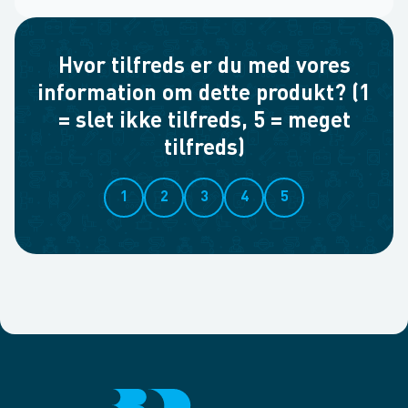
Hvor tilfreds er du med vores
information om dette produkt? (1
= slet ikke tilfreds, 5 = meget
tilfreds)
1
2
3
4
5