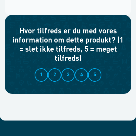
Hvor tilfreds er du med vores
information om dette produkt? (1
= slet ikke tilfreds, 5 = meget
tilfreds)
1
2
3
4
5