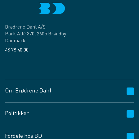
Brødrene Dahl A/S
Park Allé 370, 2605 Brøndby
Danmark
48 78 40 00
Facebook
LinkedIn
Om Brødrene Dahl
Kundeservice
Politikker
Vagttelefon 30 10 89 89
Spørgsmål og svar
Salgs- og leveringsbetingelser
Fordele hos BD
Job og karriere