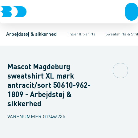
Trøjer & t-shirts
T-shirts
Sweatshirts
Sweatshirts & Striktrøjer
Cardigans
Bukser
Sikkerhedssweatshirt
Overtøj & huer
Hættetrøjer
Undertøj & sokker
Sikkerhedsstrikt
Skjorter
Flamme
Sko
Arbejdstøj & sikkerhed
Trøjer & t-shirts
Sweatshirts & Stri
Mascot Magdeburg
sweatshirt XL mørk
antracit/sort 50610-962-
1809 - Arbejdstøj &
sikkerhed
VARENUMMER
507466735