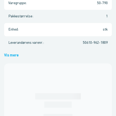
Varegruppe
:
50-790
Pakkestørrelse
:
1
Enhed
:
stk
Leverandørens varenr.
:
50610-962-1809
Vis mere