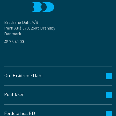
Brødrene Dahl A/S
Park Allé 370, 2605 Brøndby
Danmark
48 78 40 00
Facebook
LinkedIn
Om Brødrene Dahl
Kundeservice
Politikker
Vagttelefon 30 10 89 89
Spørgsmål og svar
Salgs- og leveringsbetingelser
Fordele hos BD
Job og karriere