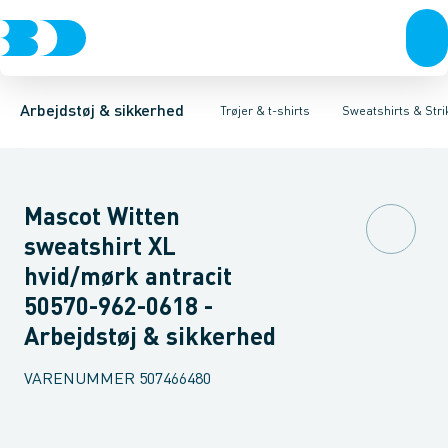
Trøjer & t-shirts
T-shirts
Sweatshirts
Sweatshirts & Striktrøjer
Cardigans
Bukser
Sikkerhedssweatshirt
Overtøj & huer
Hættetrøjer
Undertøj & sokker
Sikkerhedsstrikt
Skjorter
Flamme
Sko
Arbejdstøj & sikkerhed
Trøjer & t-shirts
Sweatshirts & Stri
Mascot Witten
sweatshirt XL
hvid/mørk antracit
50570-962-0618 -
Arbejdstøj & sikkerhed
VARENUMMER
507466480