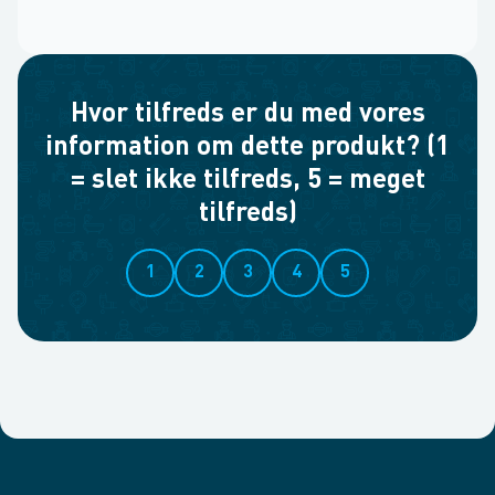
Hvor tilfreds er du med vores
information om dette produkt? (1
= slet ikke tilfreds, 5 = meget
tilfreds)
1
2
3
4
5