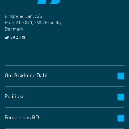
Brødrene Dahl A/S
Park Allé 370, 2605 Brøndby
Danmark
48 78 40 00
Facebook
LinkedIn
Om Brødrene Dahl
Kundeservice
Politikker
Vagttelefon 30 10 89 89
Spørgsmål og svar
Salgs- og leveringsbetingelser
Fordele hos BD
Job og karriere
Privatlivspolitik
Fødevarekontrolrapport