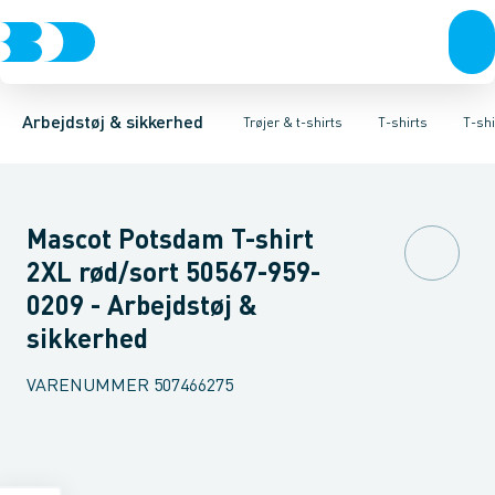
Trøjer & t-shirts
T-shirts
T-shirts med korte ærmer
Sweatshirts & Striktrøjer
Bukser
Overtøj & huer
T-shirts med lange ærmer
Hættetrøjer
Undertøj & sokker
Skjorter
Poloshi
Flamme
Sko
Arbejdstøj & sikkerhed
Trøjer & t-shirts
T-shirts
T-sh
Mascot Potsdam T-shirt
2XL rød/sort 50567-959-
0209 - Arbejdstøj &
sikkerhed
VARENUMMER
507466275