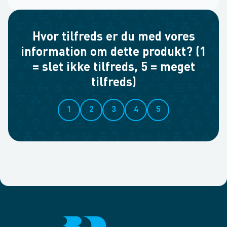
Hvor tilfreds er du med vores
information om dette produkt? (1
= slet ikke tilfreds, 5 = meget
tilfreds)
1
2
3
4
5