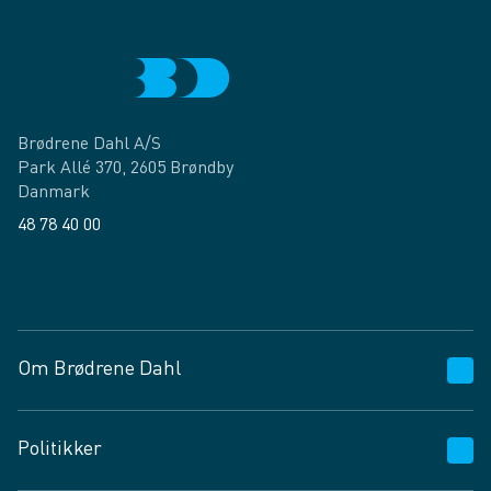
Brødrene Dahl A/S
Park Allé 370, 2605 Brøndby
Danmark
48 78 40 00
Facebook
LinkedIn
Om Brødrene Dahl
Kundeservice
Politikker
Vagttelefon 30 10 89 89