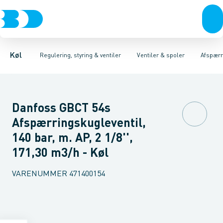
Kompressorer
Pressostater & termostater
Magnetventiler til vand
Kondenseringsaggregater
Magnetventiler til kølemiddel
Sensorer & transmitterer
Fordampere
Termosta
Varmep
Elektr
Køl
Regulering, styring & ventiler
Ventiler & spoler
Afspærr
Danfoss GBCT 54s
Afspærringskugleventil,
140 bar, m. AP, 2 1/8'',
171,30 m3/h - Køl
VARENUMMER
471400154