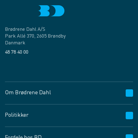
Brødrene Dahl A/S
Park Allé 370, 2605 Brøndby
Danmark
48 78 40 00
Facebook
LinkedIn
Om Brødrene Dahl
Kundeservice
Politikker
Vagttelefon 30 10 89 89
Spørgsmål og svar
Salgs- og leveringsbetingelser
Fordele hos BD