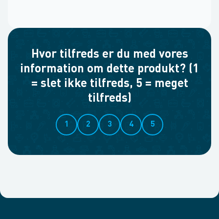
Hvor tilfreds er du med vores
information om dette produkt? (1
= slet ikke tilfreds, 5 = meget
tilfreds)
1
2
3
4
5