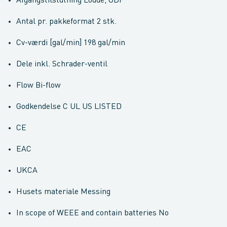
Afgangstilslutning Lodde, ODF
Antal pr. pakkeformat 2 stk.
Cv-værdi [gal/min] 198 gal/min
Dele inkl. Schrader-ventil
Flow Bi-flow
Godkendelse C UL US LISTED
CE
EAC
UKCA
Husets materiale Messing
In scope of WEEE and contain batteries No