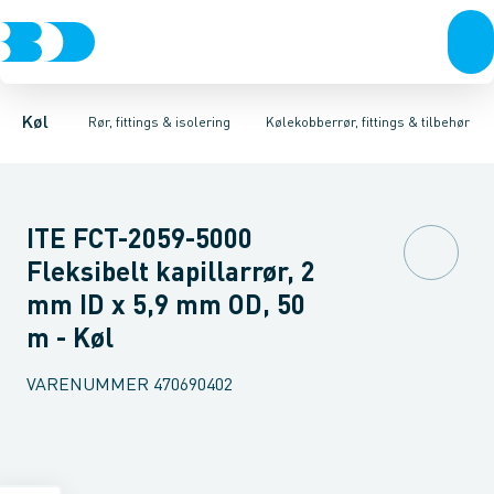
Kompressorer
Kølekobberrør, fittings & tilbehør
Isoleret kølekobberrør
Kondenseringsaggregater
Kølekobberrør
COOL-FIT 2.0 0°C til +60°C
Kobberpakninger & bl
Fordampere
Varmep
Køl
Rør, fittings & isolering
Kølekobberrør, fittings & tilbehør
ITE FCT-2059-5000
Fleksibelt kapillarrør, 2
mm ID x 5,9 mm OD, 50
m - Køl
VARENUMMER
470690402