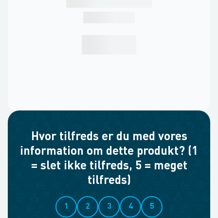
Hvor tilfreds er du med vores
information om dette produkt? (1
= slet ikke tilfreds, 5 = meget
tilfreds)
1
2
3
4
5