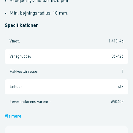
Arbejdstryk: 60 bar (870 psi).
Min. bøjningsradius: 10 mm.
Specifikationer
Vægt
:
1,410 Kg
Varegruppe
:
35-425
Pakkestørrelse
:
1
Enhed
:
stk
Leverandørens varenr.
:
690402
Vis mere