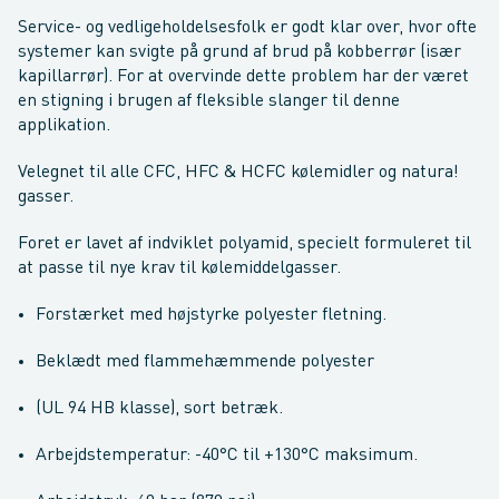
Service- og vedligeholdelsesfolk er godt klar over, hvor ofte
systemer kan svigte på grund af brud på kobberrør (især
kapillarrør). For at overvinde dette problem har der været
en stigning i brugen af ​​fleksible slanger til denne
applikation.
Velegnet til alle CFC, HFC & HCFC kølemidler og natura!
gasser.
Foret er lavet af indviklet polyamid, specielt formuleret til
at passe til nye krav til kølemiddelgasser.
Forstærket med højstyrke polyester fletning.
Beklædt med flammehæmmende polyester
(UL 94 HB klasse), sort betræk.
Arbejdstemperatur: -40°C til +130°C maksimum.