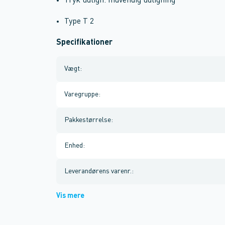
Tryk udlign. Indvendig udligning
Type T 2
Specifikationer
Vægt
:
Varegruppe
:
Pakkestørrelse
:
Enhed
:
Leverandørens varenr.
:
Vis mere