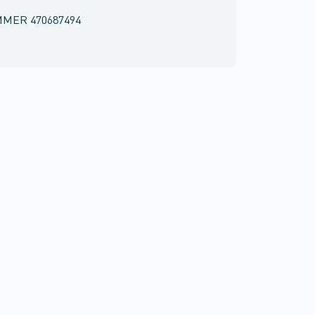
MMER
470687494