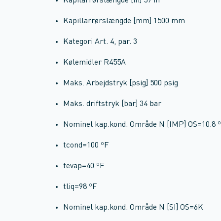
Kapilarrørslængde [in] 59 in
Kapillarrørslængde [mm] 1500 mm
Kategori Art. 4, par. 3
Kølemidler R455A
Maks. Arbejdstryk [psig] 500 psig
Maks. driftstryk [bar] 34 bar
Nominel kap.kond. Område N [IMP] OS=10.8 
tcond=100 ºF
tevap=40 ºF
tliq=98 ºF
Nominel kap.kond. Område N [SI] OS=6K