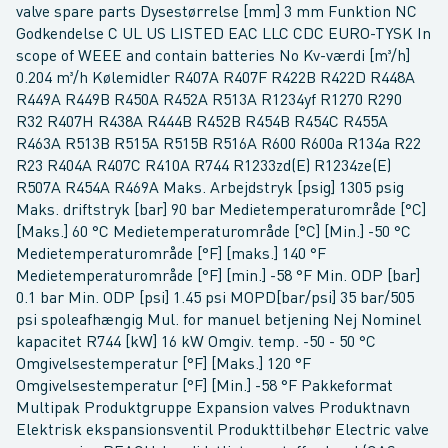
valve spare parts Dysestørrelse [mm] 3 mm Funktion NC
Godkendelse C UL US LISTED EAC LLC CDC EURO-TYSK In
scope of WEEE and contain batteries No Kv-værdi [m³/h]
0.204 m³/h Kølemidler R407A R407F R422B R422D R448A
R449A R449B R450A R452A R513A R1234yf R1270 R290
R32 R407H R438A R444B R452B R454B R454C R455A
R463A R513B R515A R515B R516A R600 R600a R134a R22
R23 R404A R407C R410A R744 R1233zd(E) R1234ze(E)
R507A R454A R469A Maks. Arbejdstryk [psig] 1305 psig
Maks. driftstryk [bar] 90 bar Medietemperaturområde [°C]
[Maks.] 60 °C Medietemperaturområde [°C] [Min.] -50 °C
Medietemperaturområde [°F] [maks.] 140 °F
Medietemperaturområde [°F] [min.] -58 °F Min. ODP [bar]
0.1 bar Min. ODP [psi] 1.45 psi MOPD[bar/psi] 35 bar/505
psi spoleafhængig Mul. for manuel betjening Nej Nominel
kapacitet R744 [kW] 16 kW Omgiv. temp. -50 - 50 °C
Omgivelsestemperatur [°F] [Maks.] 120 °F
Omgivelsestemperatur [°F] [Min.] -58 °F Pakkeformat
Multipak Produktgruppe Expansion valves Produktnavn
Elektrisk ekspansionsventil Produkttilbehør Electric valve