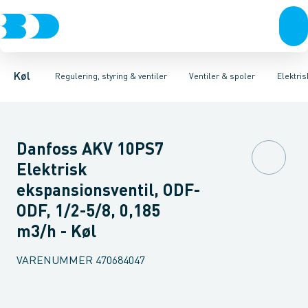
Kompressorer
Pressostater & termostater
Magnetventiler til vand
Kondenseringsaggregater
Magnetventiler til kølemiddel
Sensorer & transmitterer
Fordampere
Termosta
Varmep
Elektr
Køl
Regulering, styring & ventiler
Ventiler & spoler
Elektri
Danfoss AKV 10PS7
Elektrisk
ekspansionsventil, ODF-
ODF, 1/2-5/8, 0,185
m3/h - Køl
VARENUMMER
470684047