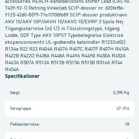
accessories REACH-kandidatlistens stoffer Lead (CAS no.
7439-92-1) Retning Vinkelløb SCIP-dossier nr. d20fef86-
9125-42d0-8579-71e1f708fb89 SCIP-dossier produktnavn
AKV 10/AKV 10P/AKVH 10/AKVO 10/EVRP 3 Spole Nej
Tilgangsstørrelse [in] 1/2 in Tilslutningstype, tilgang
Lodde, ODF Type AKV 10PS7 Typebetegnelse Elektrisk
ekspansionsventil UL-godkendte kølemidler R1233zd(E)
R134a R22 R23 R404A R407A R407C R407F R407H R410A
R422B R422D R438A R448A R449A R449B R450A R452A
R463A R507A R513A R513B R515A R515B R516A R744
R454A
Specifikationer
Vægt
:
0,390 Kg
Varegruppe
:
47-314
Pakkestørrelse
:
18