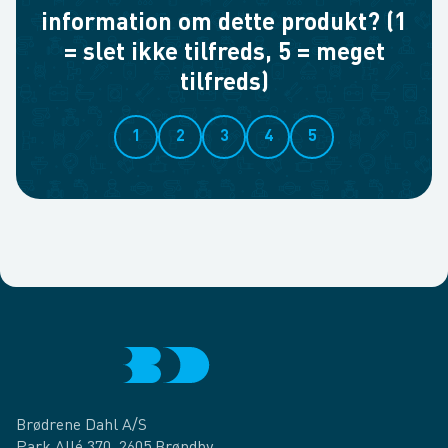
information om dette produkt? (1
= slet ikke tilfreds, 5 = meget
tilfreds)
1
2
3
4
5
Brødrene Dahl A/S