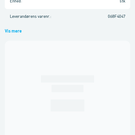
Enhed
:
stk
Leverandørens varenr.
:
068F4047
Vis mere