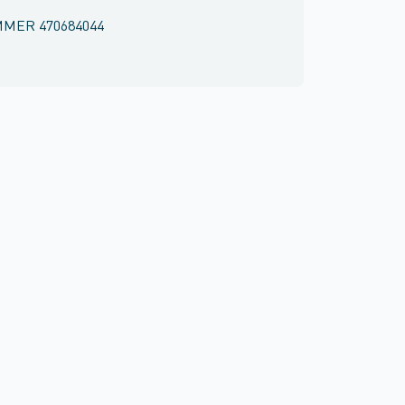
MMER
470684044