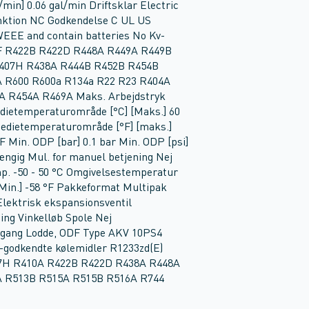
min] 0.06 gal/min Driftsklar Electric
nktion NC Godkendelse C UL US
EE and contain batteries No Kv-
07F R422B R422D R448A R449A R449B
R407H R438A R444B R452B R454B
 R600 R600a R134a R22 R23 R404A
A R454A R469A Maks. Arbejdstryk
Medietemperaturområde [°C] [Maks.] 60
Medietemperaturområde [°F] [maks.]
F Min. ODP [bar] 0.1 bar Min. ODP [psi]
ængig Mul. for manuel betjening Nej
p. -50 - 50 °C Omgivelsestemperatur
[Min.] -58 °F Pakkeformat Multipak
lektrisk ekspansionsventil
ing Vinkelløb Spole Nej
 tilgang Lodde, ODF Type AKV 10PS4
-godkendte kølemidler R1233zd(E)
7H R410A R422B R422D R438A R448A
A R513B R515A R515B R516A R744