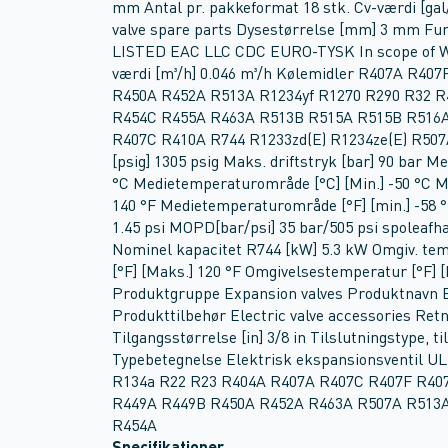
mm Antal pr. pakkeformat 18 stk. Cv-værdi [gal/
valve spare parts Dysestørrelse [mm] 3 mm Fu
LISTED EAC LLC CDC EURO-TYSK In scope of WE
værdi [m³/h] 0.046 m³/h Kølemidler R407A R4
R450A R452A R513A R1234yf R1270 R290 R32 
R454C R455A R463A R513B R515A R515B R516A
R407C R410A R744 R1233zd(E) R1234ze(E) R507
[psig] 1305 psig Maks. driftstryk [bar] 90 bar 
°C Medietemperaturområde [°C] [Min.] -50 °C 
140 °F Medietemperaturområde [°F] [min.] -58 °
1.45 psi MOPD[bar/psi] 35 bar/505 psi spoleafh
Nominel kapacitet R744 [kW] 5.3 kW Omgiv. tem
[°F] [Maks.] 120 °F Omgivelsestemperatur [°F] 
Produktgruppe Expansion valves Produktnavn E
Produkttilbehør Electric valve accessories Retn
Tilgangsstørrelse [in] 3/8 in Tilslutningstype,
Typebetegnelse Elektrisk ekspansionsventil UL
R134a R22 R23 R404A R407A R407C R407F R40
R449A R449B R450A R452A R463A R507A R513
R454A