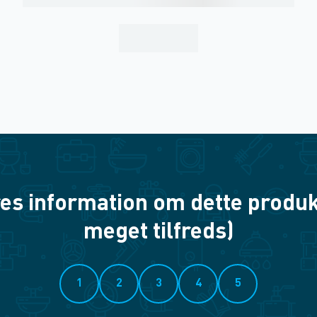
es information om dette produkt? 
meget tilfreds)
1
2
3
4
5