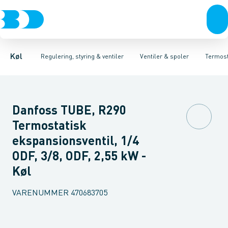
Kompressorer
Pressostater & termostater
Magnetventiler til vand
Kondenseringsaggregater
Magnetventiler til kølemiddel
Sensorer & transmitterer
Fordampere
Termosta
Varmep
Elektr
Køl
Regulering, styring & ventiler
Ventiler & spoler
Termost
Danfoss TUBE, R290
Termostatisk
ekspansionsventil, 1/4
ODF, 3/8, ODF, 2,55 kW -
Køl
VARENUMMER
470683705