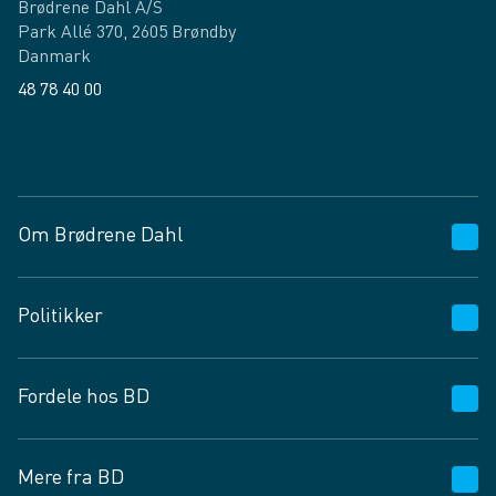
Brødrene Dahl A/S
Park Allé 370, 2605 Brøndby
Danmark
48 78 40 00
Facebook
LinkedIn
Om Brødrene Dahl
Kundeservice
Politikker
Vagttelefon 30 10 89 89
Spørgsmål og svar
Salgs- og leveringsbetingelser
Fordele hos BD
Job og karriere
Privatlivspolitik
Fødevarekontrolrapport
Cookies
24/7
Mere fra BD
Vilkår og betingelser
BD app