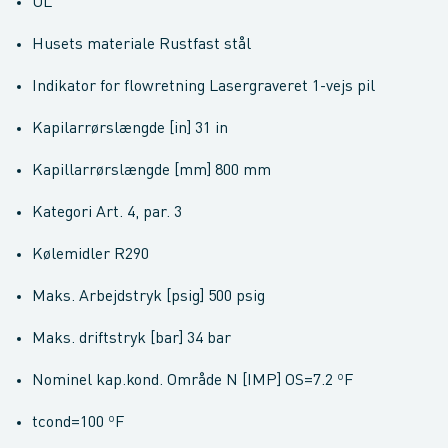
UL
Husets materiale Rustfast stål
Indikator for flowretning Lasergraveret 1-vejs pil
Kapilarrørslængde [in] 31 in
Kapillarrørslængde [mm] 800 mm
Kategori Art. 4, par. 3
Kølemidler R290
Maks. Arbejdstryk [psig] 500 psig
Maks. driftstryk [bar] 34 bar
Nominel kap.kond. Område N [IMP] OS=7.2 ºF
tcond=100 ºF