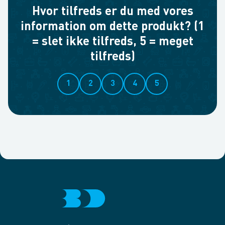
Hvor tilfreds er du med vores
information om dette produkt? (1
= slet ikke tilfreds, 5 = meget
tilfreds)
1
2
3
4
5