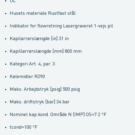
UL
Husets materiale Rustfast stål
Indikator for flowretning Lasergraveret 1-vejs pil
Kapilarrørslængde [in] 31 in
Kapillarrørslængde [mm] 800 mm
Kategori Art. 4, par. 3
Kølemidler R290
Maks. Arbejdstryk [psig] 500 psig
Maks. driftstryk [bar] 34 bar
Nominel kap.kond. Område N [IMP] OS=7.2 ºF
tcond=100 ºF