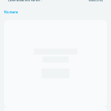
Leverandørens varenr.
:
068U3702
Vis mere