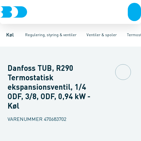
Kompressorer
Pressostater & termostater
Magnetventiler til vand
Kondenseringsaggregater
Magnetventiler til kølemiddel
Sensorer & transmitterer
Fordampere
Termosta
Varmep
Elektr
Køl
Regulering, styring & ventiler
Ventiler & spoler
Termost
Danfoss TUB, R290
Termostatisk
ekspansionsventil, 1/4
ODF, 3/8, ODF, 0,94 kW -
Køl
VARENUMMER
470683702