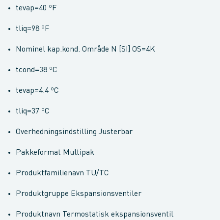
tevap=40 ºF
tliq=98 ºF
Nominel kap.kond. Område N [SI] OS=4K
tcond=38 ºC
tevap=4.4 ºC
tliq=37 ºC
Overhedningsindstilling Justerbar
Pakkeformat Multipak
Produktfamilienavn TU/TC
Produktgruppe Ekspansionsventiler
Produktnavn Termostatisk ekspansionsventil