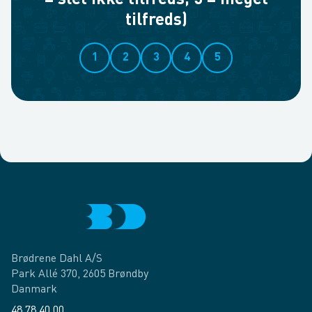
= slet ikke tilfreds, 5 = meget
tilfreds)
1
2
3
4
5
Brødrene Dahl A/S
Park Allé 370, 2605 Brøndby
Danmark
48 78 40 00