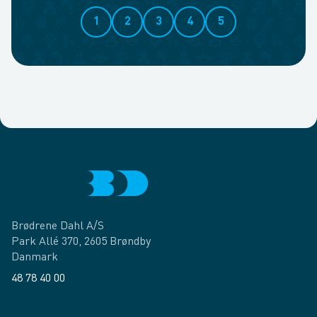
1
2
3
4
5
Brødrene Dahl A/S
Park Allé 370, 2605 Brøndby
Danmark
48 78 40 00