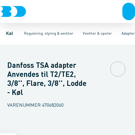
Kompressorer
Pressostater & termostater
Magnetventiler til vand
Kondenseringsaggregater
Magnetventiler til kølemiddel
Sensorer & transmitterer
Fordampere
Termosta
Varmep
Elektr
Køl
Regulering, styring & ventiler
Ventiler & spoler
Adapter
Danfoss TSA adapter
Anvendes til T2/TE2,
3/8'', Flare, 3/8'', Lodde
- Køl
VARENUMMER
470682060