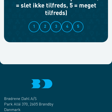
= slet ikke tilfreds, 5 = meget
tilfreds)
1
2
3
4
5
Brødrene Dahl A/S
Park Allé 370, 2605 Brøndby
Danmark