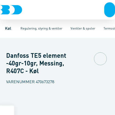
Kompressorer
Pressostater & termostater
Magnetventiler til vand
Kondenseringsaggregater
Magnetventiler til kølemiddel
Sensorer & transmitterer
Fordampere
Termosta
Varmep
Elektr
Køl
Regulering, styring & ventiler
Ventiler & spoler
Termost
Danfoss TE5 element
-40gr-10gr, Messing,
R407C - Køl
VARENUMMER
470673278