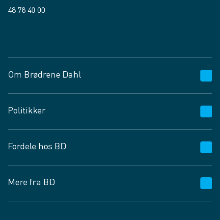
48 78 40 00
Facebook
LinkedIn
Om Brødrene Dahl
Kundeservice
Politikker
Vagttelefon 30 10 89 89
Spørgsmål og svar
Salgs- og leveringsbetingelser
Fordele hos BD
Job og karriere
Privatlivspolitik
Fødevarekontrolrapport
Cookies
24/7
Mere fra BD
Vilkår og betingelser
BD app
BD.dk services
Mit BD