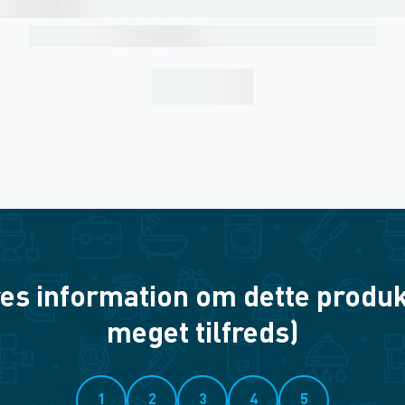
es information om dette produkt? 
meget tilfreds)
1
2
3
4
5