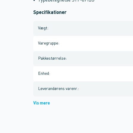
Typebetegnelse STF-0712G
Specifikationer
Vægt
:
Varegruppe
:
Pakkestørrelse
:
Enhed
:
Leverandørens varenr.
:
Vis mere