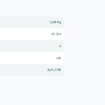
1,630 Kg
47-314
6
stk
061L1195