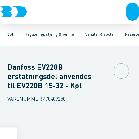
Kompressorer
Pressostater & termostater
Magnetventiler til vand
Kondenseringsaggregater
Magnetventiler til kølemiddel
Sensorer & transmitterer
Fordampere
Termosta
Varmep
Elektr
Køl
Regulering, styring & ventiler
Ventiler & spoler
Reserv
Danfoss EV220B
erstatningsdel anvendes
til EV220B 15-32 - Køl
VARENUMMER
470409250