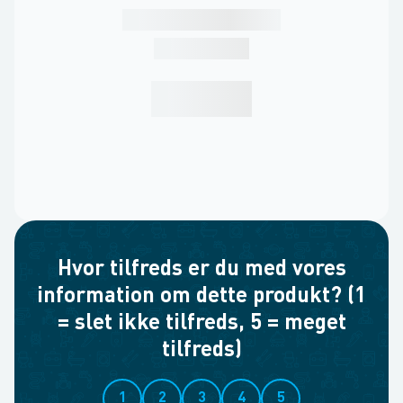
Hvor tilfreds er du med vores
information om dette produkt? (1
= slet ikke tilfreds, 5 = meget
tilfreds)
1
2
3
4
5