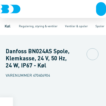
Kompressorer
Pressostater & termostater
Magnetventiler til vand
Kondenseringsaggregater
Magnetventiler til kølemiddel
Sensorer & transmitterer
Fordampere
Termosta
Varmep
Elektr
Køl
Regulering, styring & ventiler
Ventiler & spoler
Spoler
Danfoss BN024AS Spole,
Klemkasse, 24 V, 50 Hz,
24 W, IP67 - Køl
VARENUMMER
470406904