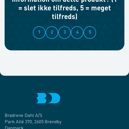
information om dette produkt? (1
= slet ikke tilfreds, 5 = meget
tilfreds)
1
2
3
4
5
Brødrene Dahl A/S
Park Allé 370, 2605 Brøndby
Danmark