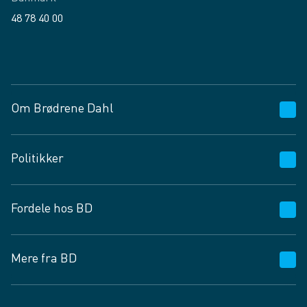
48 78 40 00
Facebook
LinkedIn
Om Brødrene Dahl
Kundeservice
Politikker
Vagttelefon 30 10 89 89
Spørgsmål og svar
Salgs- og leveringsbetingelser
Fordele hos BD
Job og karriere
Privatlivspolitik
Fødevarekontrolrapport
Cookies
24/7
Mere fra BD
Vilkår og betingelser
BD app
BD.dk services
Mit BD