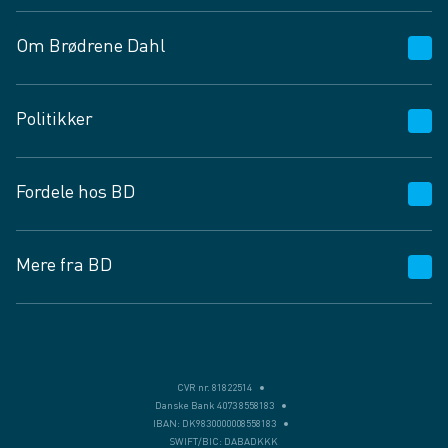
Om Brødrene Dahl
Kundeservice
Politikker
Vagttelefon 30 10 89 89
Spørgsmål og svar
Salgs- og leveringsbetingelser
Fordele hos BD
Job og karriere
Privatlivspolitik
Fødevarekontrolrapport
Cookies
24/7
Mere fra BD
Vilkår og betingelser
BD app
BD.dk services
Mit BD
Levering
BD+
Månedens tilbud
Bæredygtighed
CVR nr. 81822514
Danske Bank 4073 8558183
Egne varemærker
IBAN: DK9830000008558183
SWIFT/BIC: DABADKKK