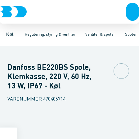
Kompressorer
Pressostater & termostater
Magnetventiler til vand
Kondenseringsaggregater
Magnetventiler til kølemiddel
Sensorer & transmitterer
Fordampere
Termosta
Varmep
Elektr
Køl
Regulering, styring & ventiler
Ventiler & spoler
Spoler
Danfoss BE220BS Spole,
Klemkasse, 220 V, 60 Hz,
13 W, IP67 - Køl
VARENUMMER
470406714