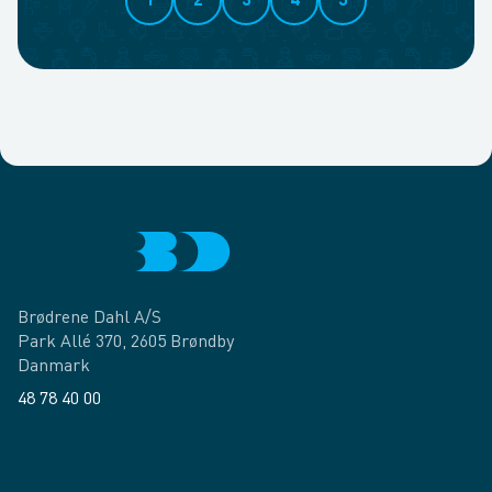
1
2
3
4
5
Brødrene Dahl A/S
Park Allé 370, 2605 Brøndby
Danmark
48 78 40 00
Facebook
LinkedIn