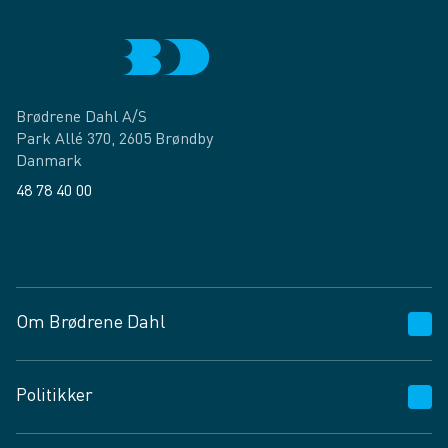
Brødrene Dahl A/S
Park Allé 370, 2605 Brøndby
Danmark
48 78 40 00
Facebook
LinkedIn
Om Brødrene Dahl
Kundeservice
Politikker
Vagttelefon 30 10 89 89
Spørgsmål og svar
Salgs- og leveringsbetingelser