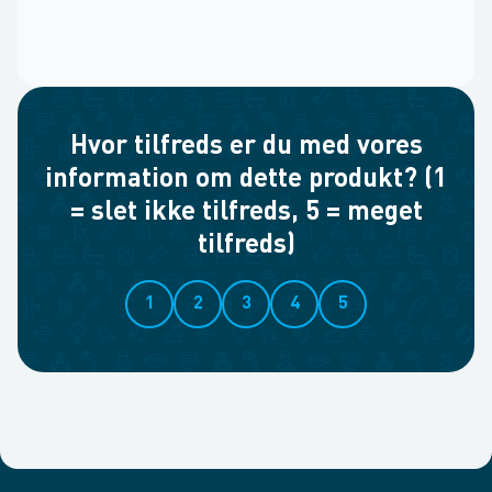
Hvor tilfreds er du med vores
information om dette produkt? (1
= slet ikke tilfreds, 5 = meget
tilfreds)
1
2
3
4
5