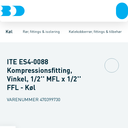
Kompressorer
Kølekobberrør, fittings & tilbehør
Isoleret kølekobberrør
Kondenseringsaggregater
Kølekobberrør
COOL-FIT 2.0 0°C til +60°C
Kobberpakninger & bl
Fordampere
Varmep
Køl
Rør, fittings & isolering
Kølekobberrør, fittings & tilbehør
ITE ES4-0088
Kompressionsfitting,
Vinkel, 1/2'' MFL x 1/2''
FFL - Køl
VARENUMMER
470399730