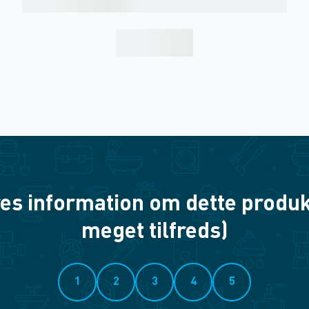
es information om dette produkt? 
meget tilfreds)
1
2
3
4
5