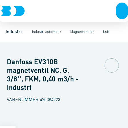
Ventiler
Magnetventiler
Vand
Olie
Rustfrit stål
Luft
Damp
Spoler til ventiler
Højtryk max 40 bar
Sort stål
Galvaniseret stål
Pressostater
Reservedele
Plast
Termostater
Tilbehør
Industri 
Tr
Industri
Industri automatik
Magnetventiler
Luft
Danfoss EV310B
magnetventil NC, G,
3/8'', FKM, 0,40 m3/h -
Industri
VARENUMMER
470384223