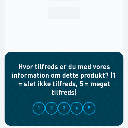
Hvor tilfreds er du med vores
information om dette produkt? (1
= slet ikke tilfreds, 5 = meget
tilfreds)
1
2
3
4
5