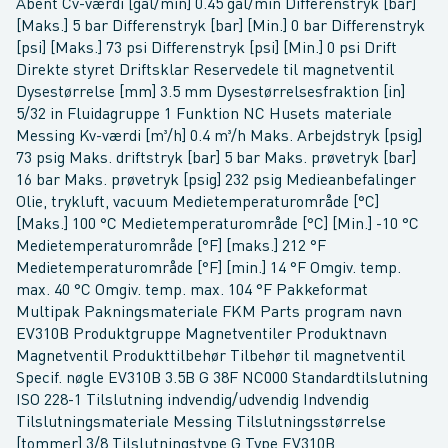
Åbent Cv-værdi [gal/min] 0.45 gal/min Differenstryk [bar]
[Maks.] 5 bar Differenstryk [bar] [Min.] 0 bar Differenstryk
[psi] [Maks.] 73 psi Differenstryk [psi] [Min.] 0 psi Drift
Direkte styret Driftsklar Reservedele til magnetventil
Dysestørrelse [mm] 3.5 mm Dysestørrelsesfraktion [in]
5/32 in Fluidagruppe 1 Funktion NC Husets materiale
Messing Kv-værdi [m³/h] 0.4 m³/h Maks. Arbejdstryk [psig]
73 psig Maks. driftstryk [bar] 5 bar Maks. prøvetryk [bar]
16 bar Maks. prøvetryk [psig] 232 psig Medieanbefalinger
Olie, trykluft, vacuum Medietemperaturområde [°C]
[Maks.] 100 °C Medietemperaturområde [°C] [Min.] -10 °C
Medietemperaturområde [°F] [maks.] 212 °F
Medietemperaturområde [°F] [min.] 14 °F Omgiv. temp.
max. 40 °C Omgiv. temp. max. 104 °F Pakkeformat
Multipak Pakningsmateriale FKM Parts program navn
EV310B Produktgruppe Magnetventiler Produktnavn
Magnetventil Produkttilbehør Tilbehør til magnetventil
Specif. nøgle EV310B 3.5B G 38F NC000 Standardtilslutning
ISO 228-1 Tilslutning indvendig/udvendig Indvendig
Tilslutningsmateriale Messing Tilslutningsstørrelse
[tommer] 3/8 Tilslutningstype G Type EV310B